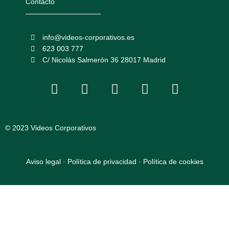
Contacto
info@videos-corporativos.es
623 003 777
C/ Nicolás Salmerón 36 28017 Madrid
F
I
L
Y
T
a
n
i
o
w
c
s
n
u
i
e
t
k
t
t
© 2023 Videos Corporativos
b
a
e
u
t
o
g
d
b
e
o
r
i
e
r
Aviso legal
·
Política de privacidad
·
Política de cookies
k
a
n
m