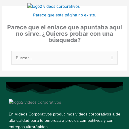
Ir
¿Cómo funciona?
al
Parece que esta página no existe.
contenido
Parece que el enlace que apuntaba aquí
no sirve. ¿Quieres probar con una
búsqueda?
Buscar
por:
En Vídeos Corporativos producimos vídeos corporativos a de
alta calidad para tu empresa a precios competitivos y con
entregas ultrarápidas.