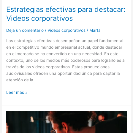
Estrategias efectivas para destacar:
Videos corporativos
Deja un comentario
/
Videos corporativos
/
Marta
Las estrategias efectivas desempeñan un papel fundamental
en el competitivo mundo empresarial actual, donde destacar
en el mercado se ha convertido en una necesidad. En este
contexto, uno de los medios más poderosos para lograrlo es a
través de los videos corporativos. Estas producciones
audiovisuales ofrecen una oportunidad única para captar la
atención de la
Leer más »
6
técnicas
para