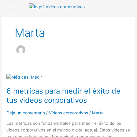
Ir
¿Cómo funciona?
al
contenido
Marta
6
métricas
6 métricas para medir el éxito de
para
medir
tus videos corporativos
el
éxito
Deja un comentario
/
Videos corporativos
/
Marta
de
tus
Las métricas son fundamentales para medir el éxito de los
videos
videos corporativos en el mundo digital actual. Estos videos se
corporativos
han convertido en una herramienta poderosa para las