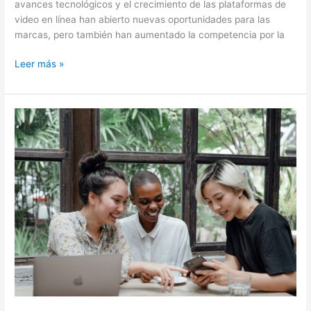
avances tecnológicos y el crecimiento de las plataformas de
video en línea han abierto nuevas oportunidades para las
marcas, pero también han aumentado la competencia por la
Leer más »
Inspirando
a
tu
equipo:
cómo
utilizar
el
video
para
motivar
y
empoderar