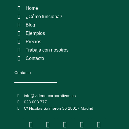
Home
¿Cómo funciona?
Blog
Ejemplos
Precios
Trabaja con nosotros
Contacto
Contacto
info@videos-corporativos.es
623 003 777
C/ Nicolás Salmerón 36 28017 Madrid
F
I
L
Y
T
a
n
i
o
w