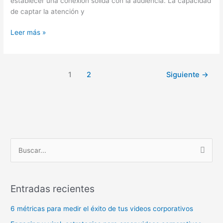
establecer una conexión sólida con la audiencia. La capacidad
de captar la atención y
Leer más »
1
2
Siguiente
→
B
u
s
Entradas recientes
c
a
6 métricas para medir el éxito de tus videos corporativos
r