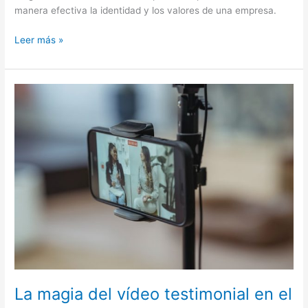
manera efectiva la identidad y los valores de una empresa.
Leer más »
La
magia
del
vídeo
testimonial
en
el
marketing
corporativo
La magia del vídeo testimonial en el