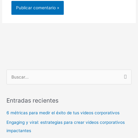
B
u
s
Entradas recientes
c
a
6 métricas para medir el éxito de tus videos corporativos
r
Engaging y viral: estrategias para crear videos corporativos
p
impactantes
o