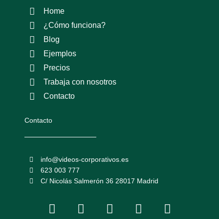
Home
¿Cómo funciona?
Blog
Ejemplos
Precios
Trabaja con nosotros
Contacto
Contacto
info@videos-corporativos.es
623 003 777
C/ Nicolás Salmerón 36 28017 Madrid
F
I
L
Y
T
a
n
i
o
w