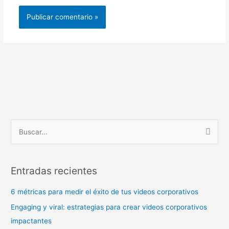
B
u
s
Entradas recientes
c
a
6 métricas para medir el éxito de tus videos corporativos
r
Engaging y viral: estrategias para crear videos corporativos
p
impactantes