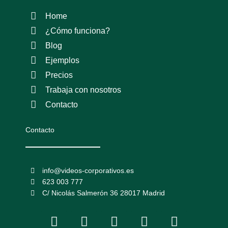
Home
¿Cómo funciona?
Blog
Ejemplos
Precios
Trabaja con nosotros
Contacto
Contacto
info@videos-corporativos.es
623 003 777
C/ Nicolás Salmerón 36 28017 Madrid
F
I
L
Y
T
a
n
i
o
w